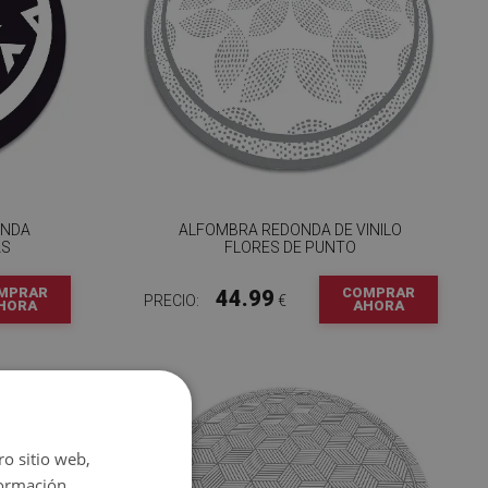
ONDA
ALFOMBRA REDONDA DE VINILO
AS
FLORES DE PUNTO
MPRAR
COMPRAR
44.99
PRECIO:
€
HORA
AHORA
ro sitio web,
ormación