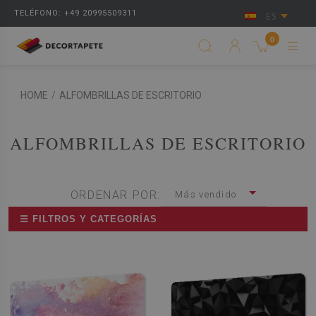
TELÉFONO: +49 20995509311
ES
0
HOME
/
ALFOMBRILLAS DE ESCRITORIO
ALFOMBRILLAS DE ESCRITORIO
ORDENAR POR:
Más vendido
☰ FILTROS Y CATEGORÍAS