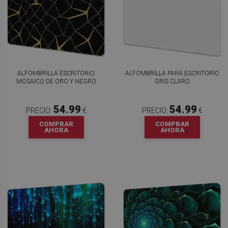
ALFOMBRILLA ESCRITORIO
ALFOMBRILLA PARA ESCRITORIO
MOSAICO DE ORO Y NEGRO
GRIS CLARO
54.99
54.99
PRECIO:
€
PRECIO:
€
COMPRAR
COMPRAR
AHORA
AHORA