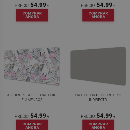
54.99
54.99
PRECIO:
€
PRECIO:
€
COMPRAR
COMPRAR
AHORA
AHORA
ALFOMBRILLA DE ESCRITORIO
PROTECTOR DE ESCRITORIO
FLAMENCOS
INDIRECTO
54.99
54.99
PRECIO:
€
PRECIO:
€
COMPRAR
COMPRAR
AHORA
AHORA