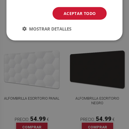
54.99
54.99
PRECIO:
€
PRECIO:
€
ACEPTAR TODO
COMPRAR
COMPRAR
AHORA
AHORA
MOSTRAR DETALLES
ALFOMBRILLA ESCRITORIO PANAL
ALFOMBRILLA ESCRITORIO
NEGRO
54.99
54.99
PRECIO:
€
PRECIO:
€
COMPRAR
COMPRAR