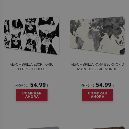
ALFOMBRILLA ESCRITORIO
ALFOMBRILLA PARA ESCRITORIO
PERROS FELICES
MAPA DEL VIEJO MUNDO
54.99
54.99
PRECIO:
€
PRECIO:
€
COMPRAR
COMPRAR
AHORA
AHORA