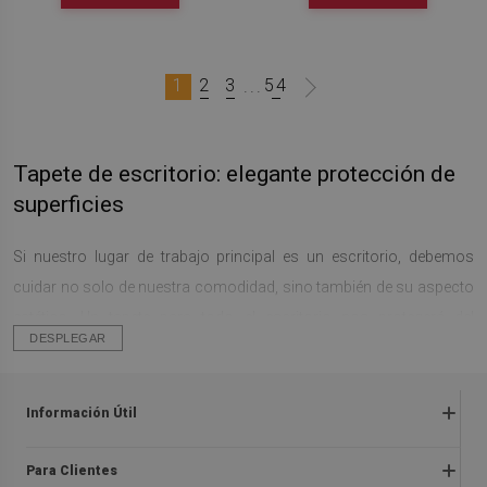
1
2
3
54
...
Tapete de escritorio: elegante protección de
superficies
Si nuestro lugar de trabajo principal es un escritorio, debemos
cuidar no solo de nuestra comodidad, sino también de su aspecto
estético. Un tapete para todo el escritorio nos protegerá del
DESPLEGAR
deslizamiento de la hoja y, además, hará que el bolígrafo se deslice
suavemente sobre la hoja. Seguramente más de una vez durante el
uso intensivo del escritorio lo hemos rayado en algunos lugares o
Información Útil
simplemente derramado algún líquido sobre él. Si nos
Preguntas frecuentes
preocupamos por la estética de nuestro lugar de trabajo, vale la
Para Clientes