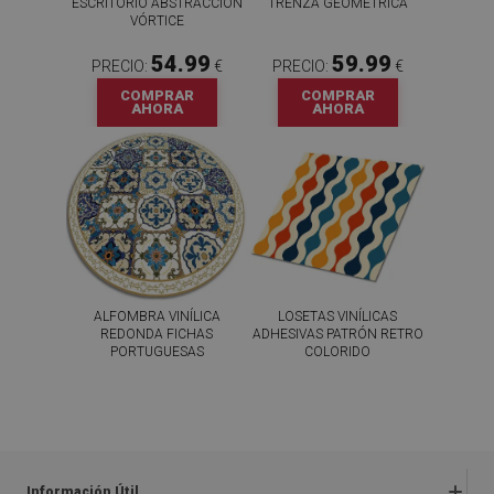
ESCRITORIO ABSTRACCIÓN
TRENZA GEOMÉTRICA
VÓRTICE
54.99
59.99
PRECIO:
€
PRECIO:
€
COMPRAR
COMPRAR
AHORA
AHORA
ALFOMBRA VINÍLICA
LOSETAS VINÍLICAS
REDONDA FICHAS
ADHESIVAS PATRÓN RETRO
PORTUGUESAS
COLORIDO
44.99
59.99
PRECIO:
€
PRECIO:
€
COMPRAR
COMPRAR
AHORA
AHORA
Información Útil