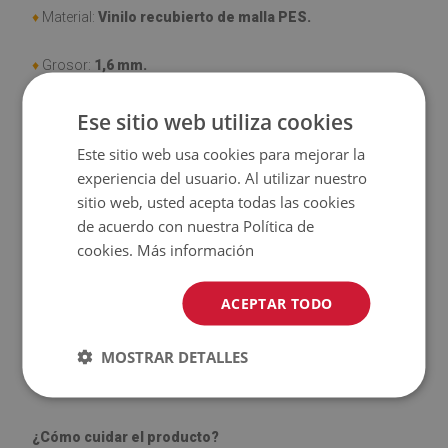
♦
Material:
Vinilo recubierto de malla PES.
♦
Grosor:
1,6
mm.
♦
Alta resistencia a la descoloración y a los rayos UV.
Ese sitio web utiliza cookies
Este sitio web usa cookies para mejorar la
♦
Las alfombras
no son antideslizantes
;
experiencia del usuario. Al utilizar nuestro
sitio web, usted acepta todas las cookies
♦
El producto
fácil de limpiar
, resistente a las manchas y al
de acuerdo con nuestra Política de
agua
cookies.
Más información
♦
Tenga en cuenta que los daños causados por el uso
ACEPTAR TODO
debido al paso del tiempo (por ejemplo, abrasión) no son
objeto de reclamación.
MOSTRAR DETALLES
¿Cómo cuidar el producto?