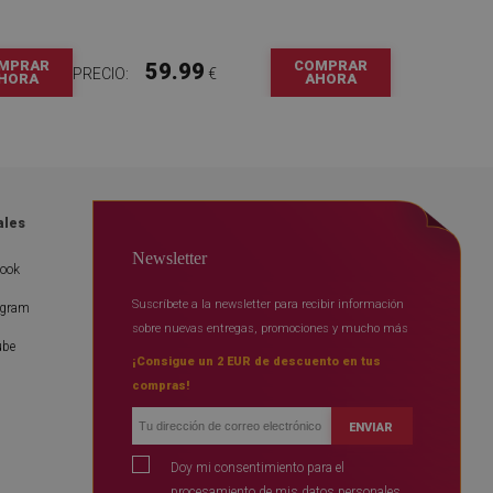
MPRAR
COMPRAR
59.99
PRECIO:
€
HORA
AHORA
ales
Newsletter
book
Suscríbete a la newsletter para recibir información
agram
sobre nuevas entregas, promociones y mucho más
ube
¡Consigue un 2 EUR de descuento en tus
compras!
ENVIAR
Doy mi consentimiento para el
procesamiento de mis datos personales