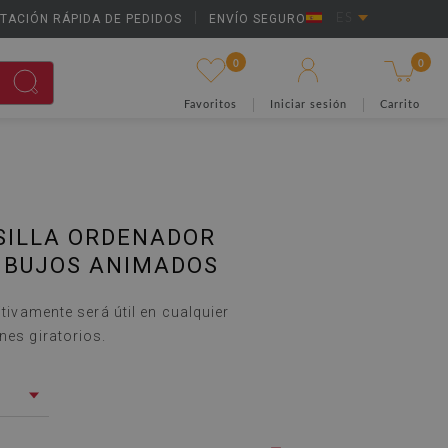
TACIÓN RÁPIDA DE PEDIDOS
|
ENVÍO SEGURO
ES
0
0
Favoritos
Iniciar sesión
Carrito
SILLA ORDENADOR
IBUJOS ANIMADOS
itivamente será útil en cualquier
nes giratorios.