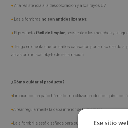
♦
Alta resistencia a la descoloración y a los rayos UV.
♦
Las alfombras
no son antideslizantes
;
♦
El producto
fácil de limpiar
, resistente a las manchas y al agu
♦
Tenga en cuenta que los daños causados por el uso debido al p
abrasión) no son objeto de reclamación.
¿Cómo cuidar el producto?
♦
Limpiar con un paño húmedo - no utilizar productos químicos fu
♦
Airear regularmente la capa inferior de la alfombra.
Ese sitio we
♦
La alfombrilla está diseñada para su uso en superficies duras. S