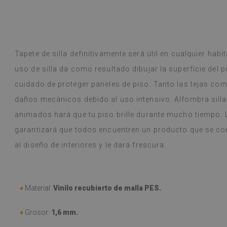
ase! Soy cliente habitual y la calidad
decepcionado.
r Google,
ver original
)
Tapete de silla definitivamente será útil en cualquier habi
Baldosas de vin
Leer más
variedad de dise
uso de silla da como resultado dibujar la superficie del pi
alunska
llegó en una s
Beatrycz
año
hace 1 a
cuidado de proteger paneles de piso. Tanto las tejas com
estaba bien em
sencilla, despeg
daños mecánicos debido al uso intensivo. Alfombra sill
resultado es f
animados hará que tu piso brille durante mucho tiempo. L
me sorprende q
hacer tan buen
garantizará que todos encuentren un producto que se con
y, a pesar de c
al diseño de interiores y le dará frescura.
(durante las v
problema. Se l
húmedo si se e
recomiendo.
♦
Material:
Vinilo recubierto de malla PES.
(Traducido por
♦
Grosor:
1,6 mm.