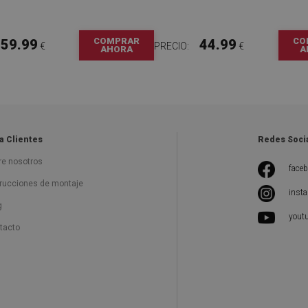
COMPRAR
CO
59.99
44.99
€
PRECIO:
€
AHORA
A
a Clientes
Redes Soci
re nosotros
face
trucciones de montaje
inst
g
yout
tacto