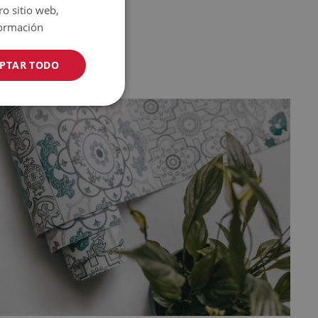
ro sitio web,
ormación
PTAR TODO