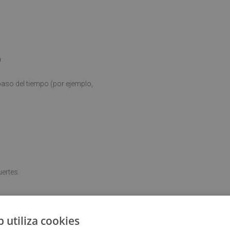
a
aso del tiempo (por ejemplo,
ertes.
b utiliza cookies
i se coloca sobre una superficie