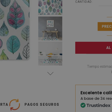
CANTIDAD:
PREC
AL
Tiempo estimad
Excelente cali
A base de
34 re
ERTA
PAGOS SEGUROS