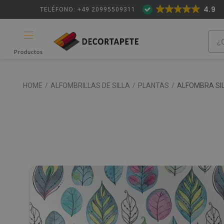
4.9
TELÉFONO: +49 20995509311
Productos
HOME
/
ALFOMBRILLAS DE SILLA
/
PLANTAS
/
ALFOMBRA SI